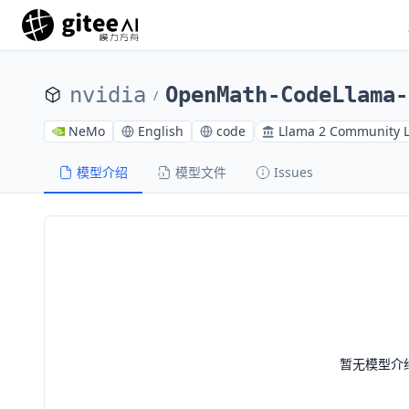
nvidia
OpenMath-CodeLlama-
/
NeMo
English
code
Llama 2 Community 
模型介绍
模型文件
Issues
暂无模型介