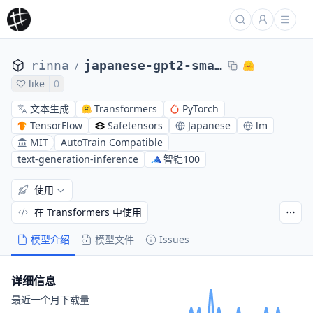
rinna
japanese-gpt2-small
/
like
0
文本生成
Transformers
PyTorch
TensorFlow
Safetensors
Japanese
lm
MIT
AutoTrain Compatible
text-generation-inference
智铠100
使用
在 Transformers 中使用
模型介绍
模型文件
Issues
详细信息
最近一个月下载量