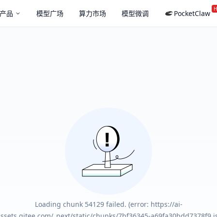
H
产品
模型广场
算力市场
模型微调
PocketClaw
Loading chunk 54129 failed. (error: https://ai-
ssets.gitee.com/_next/static/chunks/7bf36345-a69fa30bdd7378f9.js