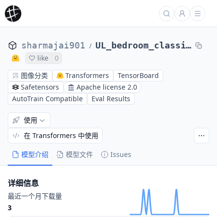
sharmajai901
UL_bedroom_classification
/
like
0
图像分类
Transformers
TensorBoard
Safetensors
Apache license 2.0
AutoTrain Compatible
Eval Results
使用
在 Transformers 中使用
模型介绍
模型文件
Issues
详细信息
最近一个月下载量
3