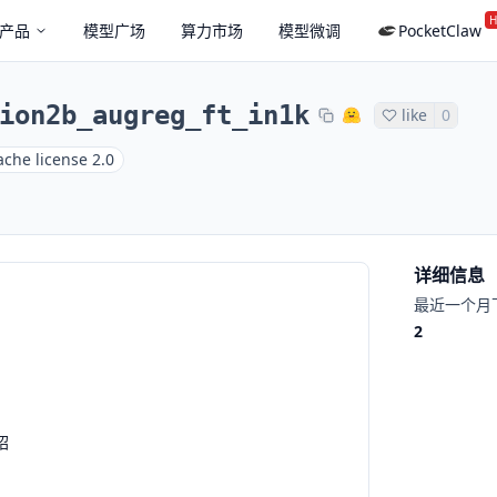
H
产品
模型广场
算力市场
模型微调
PocketClaw
ion2b_augreg_ft_in1k
like
0
che license 2.0
详细信息
最近一个月
2
绍