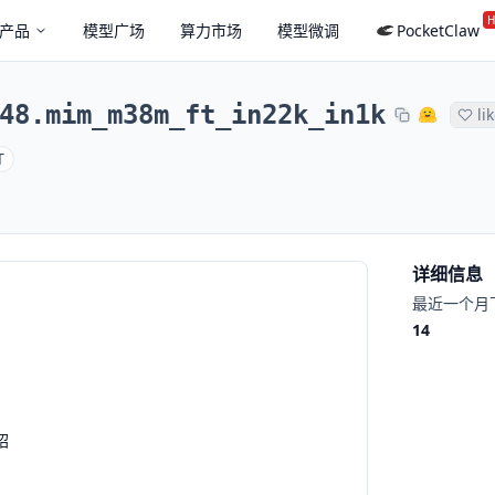
H
产品
模型广场
算力市场
模型微调
PocketClaw
48.mim_m38m_ft_in22k_in1k
li
T
详细信息
最近一个月
14
绍