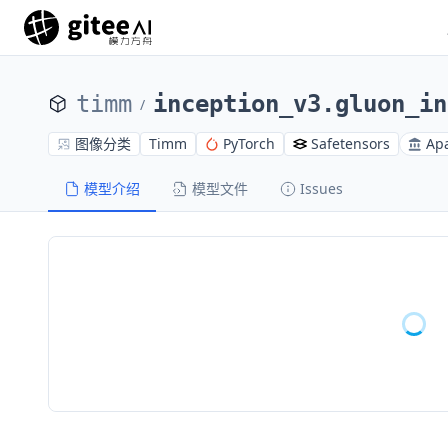
timm
inception_v3.gluon_in
/
图像分类
Timm
PyTorch
Safetensors
Apa
模型介绍
模型文件
Issues