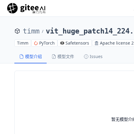
timm
vit_huge_patch14_224.
/
Timm
PyTorch
Safetensors
Apache license 2
模型介绍
模型文件
Issues
暂无模型介