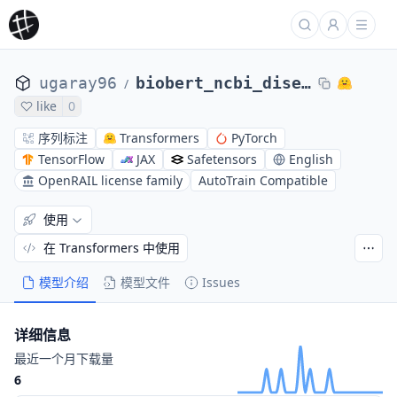
ugaray96
biobert_ncbi_disease_ner
/
like
0
序列标注
Transformers
PyTorch
TensorFlow
JAX
Safetensors
English
OpenRAIL license family
AutoTrain Compatible
使用
在 Transformers 中使用
模型介绍
模型文件
Issues
详细信息
最近一个月下载量
6