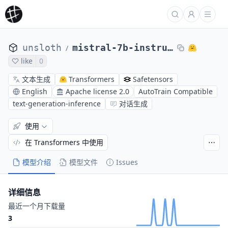
unsloth
mistral-7b-instruct-v0.2-bnb-4bit
/
like
0
文本生成
Transformers
Safetensors
English
Apache license 2.0
AutoTrain Compatible
text-generation-inference
对话生成
使用
在 Transformers 中使用
模型介绍
模型文件
Issues
详细信息
最近一个月下载量
3