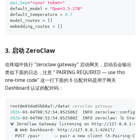
api_key
=
"<your token>"
default_model 
=
"Qwen3.5-27B"
default_temperature 
=
0.7
model_routes 
=
[
]
embedding_routes 
=
[
]
3. 启动 ZeroClaw
在终端中执行 "zeroclaw gateway" 启动网关，启动后会输出
类似下面的日志，注意 " PAIRING REQUIRED — use this
one-time code" 这一行下面的 6 位配对码是用于网关
Dashboard 认证的配对码：
root@e83da05bb8a7:/data
# zeroclaw gateway
2026
-03-04T08:52:54.852506Z  INFO zeroclaw::config::
2026
-03-04T08:52:54.852580Z  INFO zeroclaw: 🚀 Start
🦀 ZeroClaw Gateway listening on http://127.0.0.1:42
  🌐 Web Dashboard: http://127.0.0.1:42617/
  POST /pair      — pair a new client 
(
X-Pairing-Cod