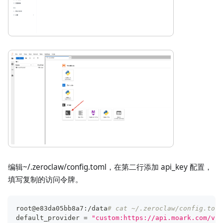
编辑~/.zeroclaw/config.toml，在第二行添加 api_key 配置，
填写复制的访问令牌。
root@e83da05bb8a7:/data
# cat ~/.zeroclaw/config.toml
default_provider 
=
"custom:https://api.moark.com/v1"