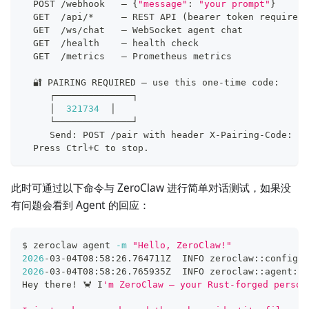
  POST /webhook   — 
{
"message"
:
"your prompt"
}
  GET  /api/*     — REST API 
(
bearer token required
)
  GET  /ws/chat   — WebSocket agent chat
  GET  /health    — health check
  GET  /metrics   — Prometheus metrics
  🔐 PAIRING REQUIRED — use this one-time code:
     ┌──────────────┐
     │  
321734
  │
     └──────────────┘
     Send: POST /pair with header X-Pairing-Code: 
32
  Press Ctrl+C to stop.
此时可通过以下命令与 ZeroClaw 进行简单对话测试，如果没
有问题会看到 Agent 的回应：
$ zeroclaw agent 
-m
"Hello, ZeroClaw!"
2026
-03-04T08:58:26.764711Z  INFO zeroclaw::config::
2026
-03-04T08:58:26.765935Z  INFO zeroclaw::agent::l
Hey there
!
 🦀 I
'm ZeroClaw — your Rust-forged person