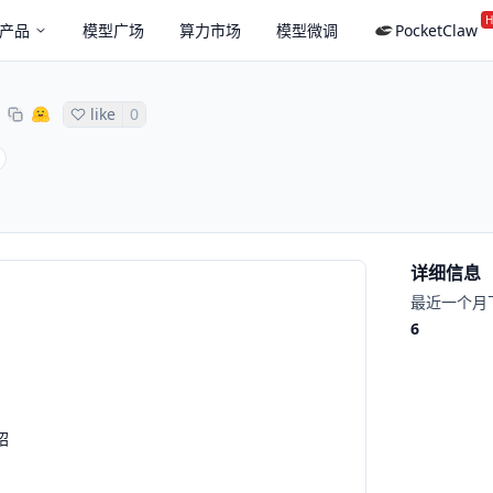
H
产品
模型广场
算力市场
模型微调
PocketClaw
like
0
详细信息
最近一个月
6
绍