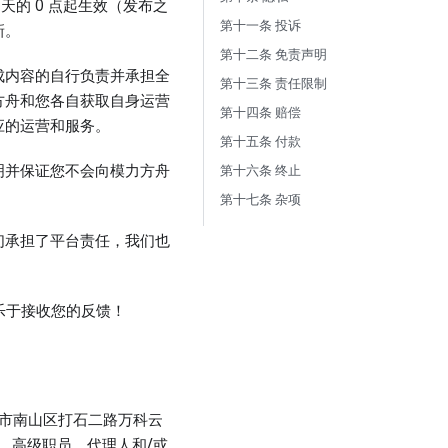
天的 0 点起生效（发布之
第十一条 投诉
新。
第十二条 免责声明
成内容的自行负责并承担全
第十三条 责任限制
方舟和您各自获取自身运营
第十四条 赔偿
应的运营和服务。
第十五条 付款
明并保证您不会向模力方舟
第十六条 终止
第十七条 杂项
们承担了平台责任，我们也
乐于接收您的反馈！
圳市南山区打石二路万科云
人、高级职员、代理人和/或