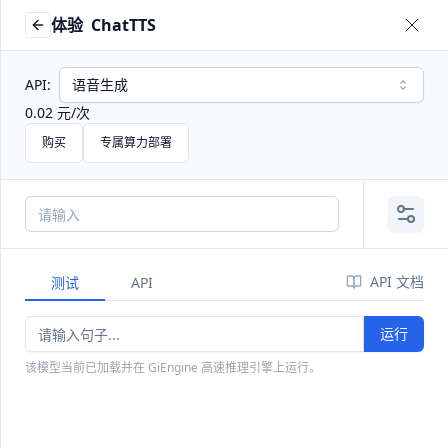
体验
ChatTTS
API:
语音生成
企业级 Token 工厂
0.02
元
/
次
购买
专属算力部署
聚合全球优质大模型与算力资源，通过统一 API、智能路由
和动态调度，持续为企业提供稳定、低成本、高可用的模型
服务能力。购买一次，即可畅享众多主流模型。
购买全模型 Token 资源包
API 文档
测试
API
购买订阅套餐
207
个模型
PocketClaw 现已开售
运行
🦞
可以装进口袋的智能体
该模型当前已加载并在 GiEngine 高速推理引擎上运行。
模力方舟已接入如下算力集群
：
天数智芯
沐曦