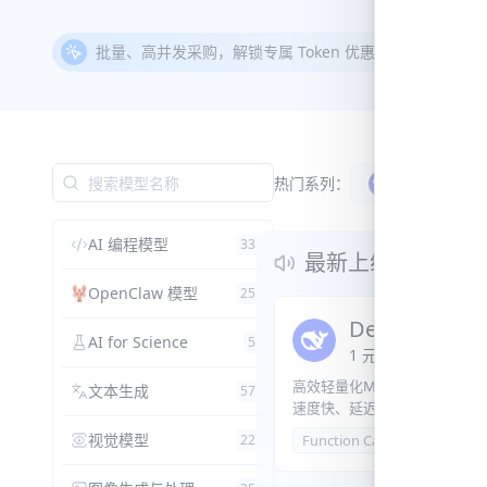
批量、高并发采购，解锁专属 Token 优惠价，欢迎
联系我
热门系列：
通义
AI 编程模型
33
最新上线
OpenClaw 模型
25
DeepSeek-V4-
AI for Science
5
1
元
/
百万 Token
or
高效轻量化MoE模型，总参28
文本生成
57
速度快、延迟低、调用成本低
日常对话、内容创作、基础 R
视觉模型
22
Function Calling
1M