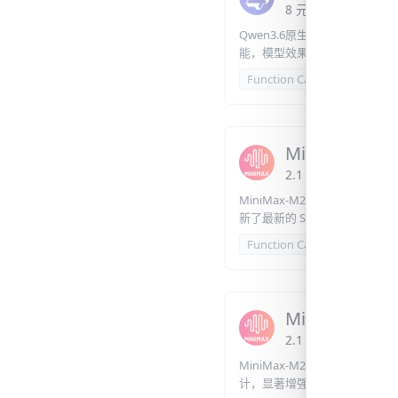
8
元
/
百万 Token
or
Qwen3.6原生视觉语言系列
能，模型效果相较3.5系列显著
Function Calling
视觉
MiniMax-M2.
2.1
元
/
百万 Token
MiniMax-M2.7 在编程
新了最新的 SOTA 基准，正式开启了
improvement）的旅程。
Function Calling
200K
MiniMax-M2.
2.1
元
/
百万 Token
MiniMax-M2.5 是 MiniMax
计，显著增强多语言编程能力