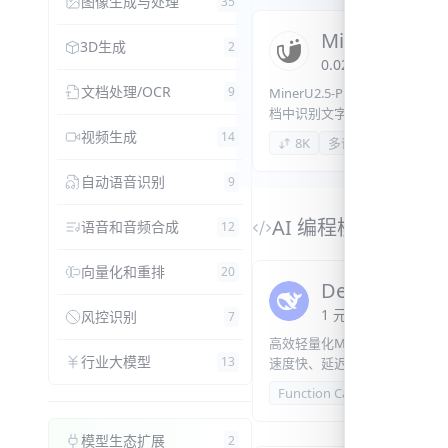
图像生成与处理
35
MinerU2.5-Pr
3D生成
2
0.02
元
/
页
文档处理/OCR
9
MinerU2.5-Pro是一款面
档中识别文字、理解页面布局
理的结构化结果。
视频生成
14
8K
多语言
文字识别
自动语音识别
9
AI 编程模型
语音和音频合成
12
向量化和重排
20
DeepSeek-V4-
1
元
/
百万 Token
or
风控识别
7
高效轻量化MoE模型，总参28
行业大模型
13
速度快、延迟低、调用成本低
日常对话、内容创作、基础 R
Function Calling
1M
模型生态扩展
2