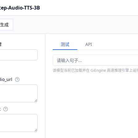
H
tep-Audio-TTS-3B
产品
模型广场
算力市场
模型微调
PocketClaw
生成
厂
牌
测试
API
1
import
 requests

2
API_URL = 
"https://ai.g
路由和动态调度，持续为企业提
3
headers = {

可畅享众多主流模型。
4
"Authorization"
: 
"B
该模型当前已加载并在 GiEngine 高速推理引擎上运
5
"Content-Type"
: 
"ap
PocketClaw 现已开售
6
io_url

可以装进口袋的智能体
7
def
query
(
payload
):

8
print
(
"Running Qwen
9
    response = requests
10
return
t
昇腾
11
13
个模型
NVIDIA
23
个模型