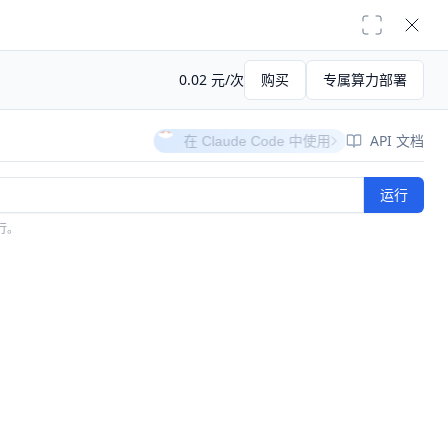
OT
文档
登录
0.02
元
/
次
购买
专属算力部署
API 文档
在 Cursor 中使用
itee.com/v1/chat/completions"
运行
earer RMFBNXNRRAXU9U5NCXNDV7VIZGTMNSXYU7911ICS"
,

行。
plication/json"
2.5-72B-Instruct on Gitee AI!"
)

.post(API_URL, headers=headers, json=payload)

> python ./chat.py
✓
Initialized.
✓
Running qwen2-72B Instruct on Gitee AI!
>
你好！我是你的 AI 助手，请问有什么可以帮到你？
>
小明数家里的鸡和兔，有头共16个，有脚共44只，请问
小明家的鸡和兔分别有多少只？