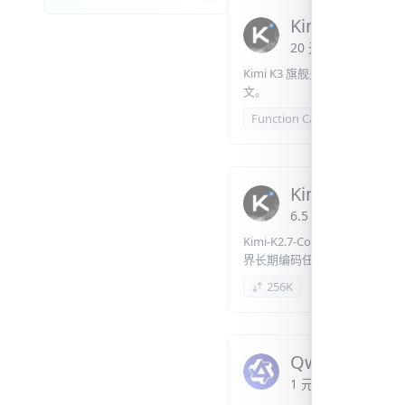
Kimi-K3
20
元
/
百万 Token
o
Kimi K3 旗舰多模态推理模型，
文。
Function Calling
视觉
Kimi-K2.7-Co
6.5
元
/
百万 Token
Kimi-K2.7-Code是一个基
界长期编码任务的显著改进，
能力，同时提升了令牌效率，相较于
256K
Qwen3-Coder
1
元
/
百万 Token
or