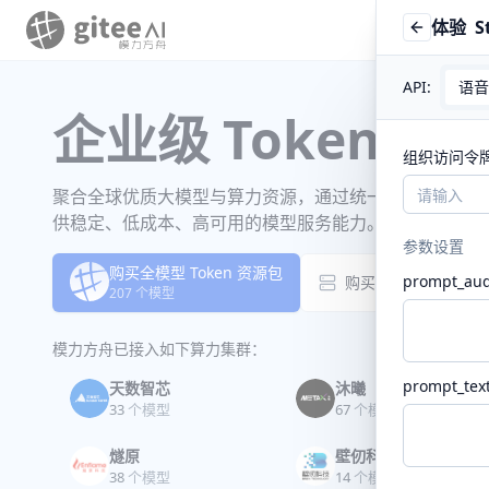
体验
S
API:
语音
企业级 Token 工
组织访问令
聚合全球优质大模型与算力资源，通过统一 API、智能
供稳定、低成本、高可用的模型服务能力。购买一次，即
参数设置
购买全模型 Token 资源包
prompt_aud

购买订阅套餐
207
个模型
模力方舟已接入如下算力集群
：
prompt_tex
天数智芯
沐曦
33
个模型
67
个模型
燧原
壁仞科技
38
个模型
14
个模型