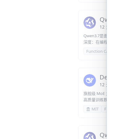
Qwen3.7-Ma
12
元
/
百万 Token
o
Qwen3.7是面向智能体时
深度：在编程、办公与生产力
Function Calling
1M
DeepSeek-V4
12
元
/
百万 Token
o
旗舰级 MoE 大模型，总参1.
高质量训练数据，具备顶尖数
力，适配高阶科研、复杂办公
MIT
Function Calling
Qwen3.6-Plus