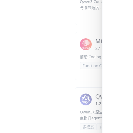
Qwen3-Coder-Flash
与响应速度，支持代码补全、
适合在线开发助手及自动化研
MiniMax-M3
2.1
元
/
百万 Token
前沿 Coding & Agentic 能
Function Calling
多模态
Qwen3.6-Flas
1.2
元
/
百万 Token
Qwen3.6原生视觉语言系列Fl
点提升agentic codin
和代码推理能力；视觉方面在
多模态
1M
尤为突出。