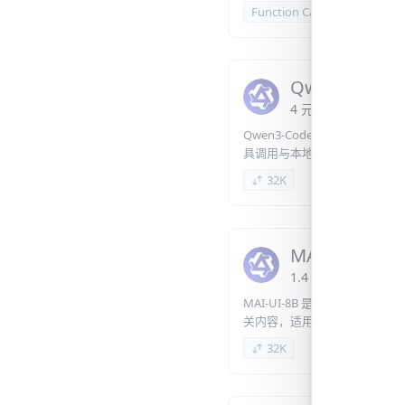
Function Calling
200K
Qwen3-Coder
4
元
/
百万 Token
or
Qwen3-Coder-Next
具调用与本地开发代理任务设
32K
MAI-UI-8B
1.4
元
/
百万 Token
MAI-UI-8B 是一款专注于多
关内容，适用于界面理解、交互
32K