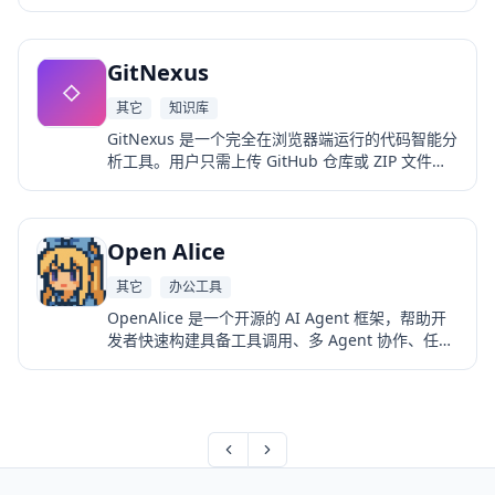
作、RAG、自动化工作流等能力的智能系统。它支
持多家模型供应商，并提供统一的 Agent、Tool、
Memory、Workflow 抽象，让开发者可以像搭积木
GitNexus
一样构建复杂的 AI 应用。
其它
知识库
GitNexus 是一个完全在浏览器端运行的代码智能分
析工具。用户只需上传 GitHub 仓库或 ZIP 文件，
它就会自动解析代码结构，生成交互式知识图谱，
并通过内置的 Graph RAG Agent 提供 AI 驱动的代
码理解与问答能力。
Open Alice
其它
办公工具
OpenAlice 是一个开源的 AI Agent 框架，帮助开
发者快速构建具备工具调用、多 Agent 协作、任务
规划、RAG、自动化工作流等能力的智能系统。它
提供统一的模型接口、工具系统、内存系统和工作
流引擎，让开发者可以像搭积木一样构建复杂的 AI
应用。