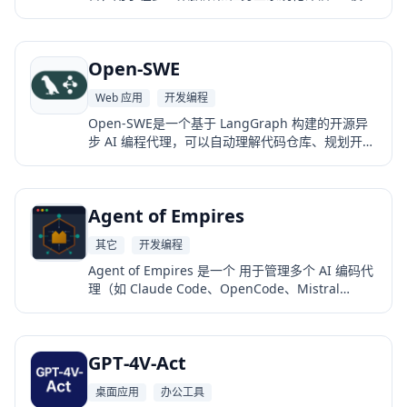
性能，支持对开源模型和 API 模型进行统一基准测
试。
Open-SWE
Web 应用
开发编程
Open-SWE是一个基于 LangGraph 构建的开源异
步 AI 编程代理，可以自动理解代码仓库、规划开发
任务，并执行代码修改直到生成 Pull Request，实
现端到端的软件开发自动化。
Agent of Empires
其它
开发编程
Agent of Empires 是一个 用于管理多个 AI 编码代
理（如 Claude Code、OpenCode、Mistral
Vibe、Codex CLI 等）的终端会话管理器。 它让开
发者可以在一个 TUI 界面中同时查看、切换、监控
多个 AI 代理的状态（运行中、等待输入、空闲），
GPT‑4V‑Act
并支持自动创建 Git worktree、容器沙箱隔离等功
能。
桌面应用
办公工具