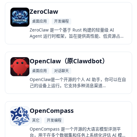
通过连接 OpenAI 等多种 AI 模型 API，实现聊天助
ZeroClaw
手、自动化任务执行和多平台机器人功能。
桌面应用
开发编程
ZeroClaw 是一个基于 Rust 构建的轻量级 AI
Agent 运行时框架，旨在提供高性能、低资源占用
的自主代理基础设施，使开发者能够在本地设备、
服务器或边缘硬件上运行自动化 AI 助手。
OpenClaw（原Clawdbot）
桌面应用
对话聊天
OpenClaw是一个开源的个人 AI 助手，你可以在自
己的设备上运行。它支持多种消息渠道
（WhatsApp、Telegram、Slack、Discord、
Signal、iMessage、Teams 等），并提供语音交
互、可视化 Canvas，以及本地优先的控制网关，确
OpenCompass
保快速、安全和始终在线的体验。
其它
开发编程
OpenCompass 是一个开源的大语言模型评测平
台，用于在多个数据集和任务上系统化评估 AI 模型