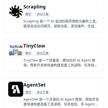
Scrapling
其它
办公工具
Scrapling 是一个 AI 驱动的网页爬取与解析工具，
能够自动访问网页、提取内容、清洗噪声、生成结
构化数据（如 JSON）、总结网页内容，并支持多家
LLM 模型。它让网页抓取变得更智能，不需要手写
复杂的 CSS 选择器或正则表达式。
TinyClaw
其它
办公工具
TinyClaw 是一个轻量级、模块化的 AI Agent 框
架，帮助开发者快速构建具备工具调用、任务规
划、多 Agent 协作、RAG、自动化工作流等能力的
智能系统。它支持多家模型供应商，并提供统一的
Agent、Tool、Memory、Workflow 抽象，让开发
AgentSet
者可以用极少的代码构建复杂的 AI 应用。
其它
办公工具
AgentSet 是一个开源的 AI Agent 框架，帮助开发
者快速构建具备工具调用、任务规划、多 Agent 协