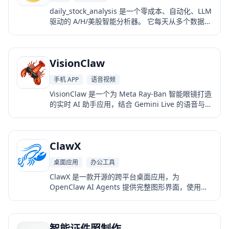
daily_stock_analysis 是一个零成本、自动化、LLM
驱动的 A/H/美股智能分析器。 它每天从多个数据源
抓取实时行情与新闻，结合技术指标、筹码分布、
舆情等维度，通过大模型生成结构化的“决策仪表
盘”，并自动推送到企业微信、飞书、Telegram 等
VisionClaw
渠道。
手机 APP
语音视频
VisionClaw 是一个为 Meta Ray‑Ban 智能眼镜打造
的实时 AI 助手应用，结合 Gemini Live 的语音与视
觉能力，让眼镜“看到你看到的、听到你说的”，并通
过 OpenClaw 执行真实世界任务，例如发消息、创
建提醒、搜索信息或控制智能设备。它也支持在没
ClawX
有眼镜时使用手机摄像头进行同样的实时视觉对
话。
桌面应用
办公工具
ClawX 是一款开源的跨平台桌面应用，为
OpenClaw AI Agents 提供完整图形界面，使用户
无需命令行即可运行、管理和调试智能体。它能在
本地电脑上 24/7 自动浏览网页、抓取数据、监控信
息源，并将研究结果推送到你的消息渠道，是一个
智能证件照制作
真正意义上的本地 AI 研究助手