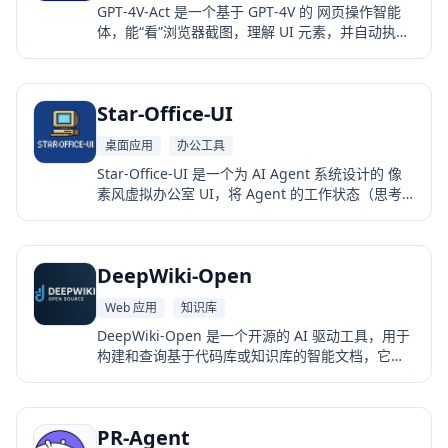
GPT‑4V‑Act 是一个基于 GPT‑4V 的 网页操作智能
体，能“看”浏览器截图，理解 UI 元素，并自动执行
鼠标点击、输入、滚动等操作。 它本质上是一个
“Chromium Copilot”，让 GPT‑4V 像人一样操作网
页。
Star‑Office‑UI
桌面应用
办公工具
Star‑Office‑UI 是一个为 AI Agent 系统设计的 像
素风虚拟办公室 UI，将 Agent 的工作状态（思考
中、等待中、执行中）可视化为角色在办公室中移
动、交谈、记录笔记等行为。 它让“看不见的 AI 工
作流”变得可见、可交互、可定制。
DeepWiki-Open
Web 应用
知识库
DeepWiki-Open 是一个开源的 AI 驱动工具，用于
构建和查询基于代码库或知识库的智能文档，它可
以解析项目结构、生成 wiki 文档、建立向量索引和
执行问答检索增强生成等功能。
PR-Agent