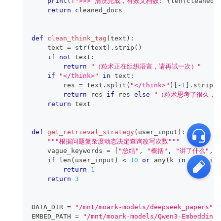
print
(
f">>> 清洗完成，有效文档数: 
{
len
(
cleaned_
return
 cleaned_docs
def
clean_think_tag
(
text
)
:
    text 
=
str
(
text
)
.
strip
(
)
if
not
 text
:
return
"（粒术正在组织语言，请再试一次）"
if
"</think>"
in
 text
:
        res 
=
 text
.
split
(
"</think>"
)
[
-
1
]
.
strip
(
)
return
 res 
if
 res 
else
"（粒术思考了很久，
return
 text
def
get_retrieval_strategy
(
user_input
)
:
"""根据问题复杂度动态决定查询改写次数"""
    vague_keywords 
=
[
"总结"
,
"概括"
,
"讲了什么"
,
if
len
(
user_input
)
<
10
or
any
(
k 
in
 user_inp
return
1
return
3
DATA_DIR 
=
"/mnt/moark-models/deepseek_papers"
EMBED_PATH 
=
"/mnt/moark-models/Qwen3-Embedding-