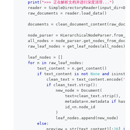
print
(
">>> 正在解析文档并进行深度清理..."
)
    reader 
=
 SimpleDirectoryReader
(
input_dir
=
DAT
    raw_documents 
=
 reader
.
load_data
(
)
    documents 
=
 clean_document_content
(
raw_docum
    node_parser 
=
 HierarchicalNodeParser
.
from_de
    all_nodes 
=
 node_parser
.
get_nodes_from_docum
    raw_leaf_nodes 
=
 get_leaf_nodes
(
all_nodes
)
    leaf_nodes 
=
[
]
for
 n 
in
 raw_leaf_nodes
:
        text_content 
=
 n
.
get_content
(
)
if
 text_content 
is
not
None
and
isinstan
            clean_text 
=
 text_content
.
encode
(
'ut
if
 clean_text
.
strip
(
)
:
                new_node 
=
 Document
(
                    text
=
clean_text
.
strip
(
)
,
                    metadata
=
n
.
metadata 
if
hasat
                    id_
=
n
.
node_id
)
                leaf_nodes
.
append
(
new_node
)
else
:
            preview 
=
str
(
text_content
)
[
:
20
]
if
 