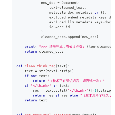
            new_doc 
=
 Document
(
                text
=
cleaned_text
,
                metadata
=
doc
.
metadata 
or
{
}
,
                excluded_embed_metadata_keys
=
doc
                excluded_llm_metadata_keys
=
doc
.
e
                id_
=
doc
.
id_
)
            cleaned_docs
.
append
(
new_doc
)
print
(
f">>> 清洗完成，有效文档数: 
{
len
(
cleaned_
return
 cleaned_docs
def
clean_think_tag
(
text
)
:
    text 
=
str
(
text
)
.
strip
(
)
if
not
 text
:
return
"（粒术正在组织语言，请再试一次）"
if
"</think>"
in
 text
:
        res 
=
 text
.
split
(
"</think>"
)
[
-
1
]
.
strip
(
)
return
 res 
if
 res 
else
"（粒术思考了很久，
return
 text
def
get_retrieval_strategy
(
user_input
)
: