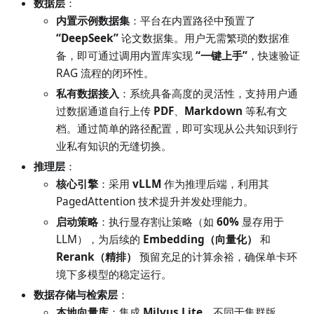
数据层
：
内置示例数据集
：平台在内置路径中预置了
“DeepSeek”
论文数据集。用户无需繁琐的数据准
备，即可通过调用内置库实现
“一键上手”
，快速验证
RAG 流程的闭环性。
私有数据接入
：系统具备高度的灵活性，支持用户通
过数据通道自行上传
PDF
、
Markdown
等私有文
档。通过简单的路径配置，即可实现从公共知识到行
业私有知识的无缝切换。
推理层
：
核心引擎
：采用
vLLM
作为推理后端，利用其
PagedAttention 技术提升并发处理能力。
启动策略
：执行显存割让策略（如
60%
显存用于
LLM），为后续的
Embedding（向量化）
和
Rerank（精排）
预留充足的计算余裕，确保单卡环
境下多模型的稳定运行。
数据存储与检索层
：
本地向量库
：集成
Milvus Lite
。不同于集群版，