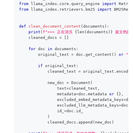
from
 llama_index
.
core
.
query_engine 
import
 Retrie
from
 llama_index
.
retrievers
.
bm25 
import
 BM25Retr
def
clean_document_content
(
documents
)
:
print
(
f">>> 正在清洗 
{
len
(
documents
)
}
 篇文档的 U
    cleaned_docs 
=
[
]
for
 doc 
in
 documents
:
        original_text 
=
 doc
.
get_content
(
)
or
""
if
 original_text
:
            cleaned_text 
=
 original_text
.
encode
(
            new_doc 
=
 Document
(
                text
=
cleaned_text
,
                metadata
=
doc
.
metadata 
or
{
}
,
                excluded_embed_metadata_keys
=
doc
                excluded_llm_metadata_keys
=
doc
.
e
                id_
=
doc
.
id_
)
            cleaned_docs
.
append
(
new_doc
)