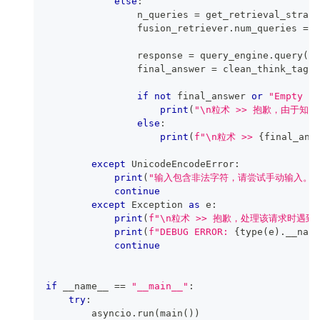
else
:
                n_queries 
=
 get_retrieval_strate
                fusion_retriever
.
num_queries 
=
 n
                response 
=
 query_engine
.
query
(
us
                final_answer 
=
 clean_think_tag
(
r
if
not
 final_answer 
or
"Empty Re
print
(
"\n粒术 >> 抱歉，由于
else
:
print
(
f"\n粒术 >> 
{
final_ans
except
 UnicodeEncodeError
:
print
(
"输入包含非法字符，请尝试手动输入。"
continue
except
 Exception 
as
 e
:
print
(
f"\n粒术 >> 抱歉，处理该请求时遇
print
(
f"DEBUG ERROR: 
{
type
(
e
)
.
__name
continue
if
 __name__ 
==
"__main__"
:
try
:
        asyncio
.
run
(
main
(
)
)