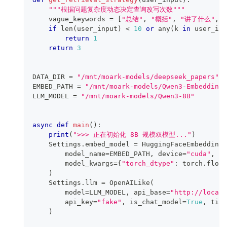
"""根据问题复杂度动态决定查询改写次数"""
    vague_keywords 
=
[
"总结"
,
"概括"
,
"讲了什么"
,
if
len
(
user_input
)
<
10
or
any
(
k 
in
 user_inp
return
1
return
3
DATA_DIR 
=
"/mnt/moark-models/deepseek_papers"
EMBED_PATH 
=
"/mnt/moark-models/Qwen3-Embedding-
LLM_MODEL 
=
"/mnt/moark-models/Qwen3-8B"
async
def
main
(
)
:
print
(
">>> 正在初始化 8B 规模双模型..."
)
    Settings
.
embed_model 
=
 HuggingFaceEmbedding
(
        model_name
=
EMBED_PATH
,
 device
=
"cuda"
,
 tr
        model_kwargs
=
{
"torch_dtype"
:
 torch
.
float
)
    Settings
.
llm 
=
 OpenAILike
(
        model
=
LLM_MODEL
,
 api_base
=
"http://localh
        api_key
=
"fake"
,
 is_chat_model
=
True
,
 time
)