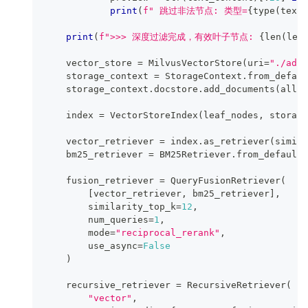
print
(
f" 跳过非法节点: 类型=
{
type
(
text_
print
(
f">>> 深度过滤完成，有效叶子节点: 
{
len
(
lea
    vector_store 
=
 MilvusVectorStore
(
uri
=
"./adva
    storage_context 
=
 StorageContext
.
from_defaul
    storage_context
.
docstore
.
add_documents
(
all_n
    index 
=
 VectorStoreIndex
(
leaf_nodes
,
 storage
    vector_retriever 
=
 index
.
as_retriever
(
simila
    bm25_retriever 
=
 BM25Retriever
.
from_defaults
    fusion_retriever 
=
 QueryFusionRetriever
(
[
vector_retriever
,
 bm25_retriever
]
,
        similarity_top_k
=
12
,
        num_queries
=
1
,
        mode
=
"reciprocal_rerank"
,
        use_async
=
False
)
    recursive_retriever 
=
 RecursiveRetriever
(
"vector"
,