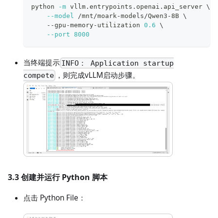
python 
-m
 vllm.entrypoints.openai.api_server 
\
--model
 /mnt/moark-models/Qwen3-8B 
\
    --gpu-memory-utilization 
0.6
\
--port
8000
当终端提示
INFO： Application startup
，则完成vLLM启动步骤。
compete
3.3 创建并运行 Python 脚本
点击 Python File：