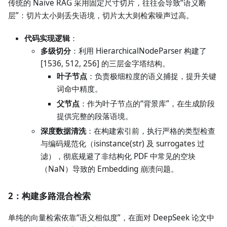
传统的 Naive RAG 采用固定尺寸切片，往往会导致“语义断
层”：切片太小则丢失语境，切片太大则检索噪声过高。
代码实现逻辑
：
多级切分
：利用 HierarchicalNodeParser 构建了
[1536, 512, 256] 的三层金字塔结构。
叶子节点
：负责极细粒度的语义捕捉，提升关键
词命中精度。
父节点
：作为叶子节点的“背景库”，在生成阶段
提供完整的段落语境。
深度数据清洗
：在构建索引前，执行严格的类型检查
与编码规范化（isinstance(str) 及 surrogates 过
滤），彻底规避了非结构化 PDF 中常见的空块
（NaN）导致的 Embedding 崩溃问题。
2：构建多路混合检索
单纯的向量检索依靠“语义相似度”，在面对 DeepSeek 论文中