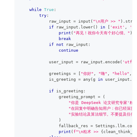
while
True
:
try
:
raw_input
=
input
(
"\n用户 >> "
)
.
stri
if
raw_input
.
lower
(
)
in
[
'exit'
,
'qu
print
(
"再见！祝你今天有个好心情。"
)
break
if
not
raw_input
:
continue
            user_input 
=
raw_input
.
encode
(
'utf-8
            greetings 
=
[
"你好"
,
"嗨"
,
"hello"
,
            is_greeting 
=
any
(
g 
in
 user_input
.
lo
if
 is_greeting
:
                greeting_prompt 
=
(
"你是 DeepSeek 论文研究专家
"在回复中明确告知用户：你已经深度研读
"实验结论及算法细节。不要提及任何
)
                fallback_res 
=
 Settings
.
llm
.
comp
print
(
f"\n粒术 >> 
{
clean_think_t