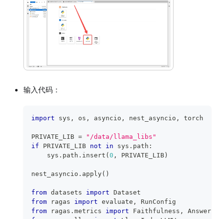
输入代码：
import
 sys
,
 os
,
 asyncio
,
 nest_asyncio
,
 torch
PRIVATE_LIB 
=
"/data/llama_libs"
if
 PRIVATE_LIB 
not
in
 sys
.
path
:
    sys
.
path
.
insert
(
0
,
 PRIVATE_LIB
)
nest_asyncio
.
apply
(
)
from
 datasets 
import
 Dataset
from
 ragas 
import
 evaluate
,
 RunConfig
from
 ragas
.
metrics 
import
 Faithfulness
,
 AnswerRe