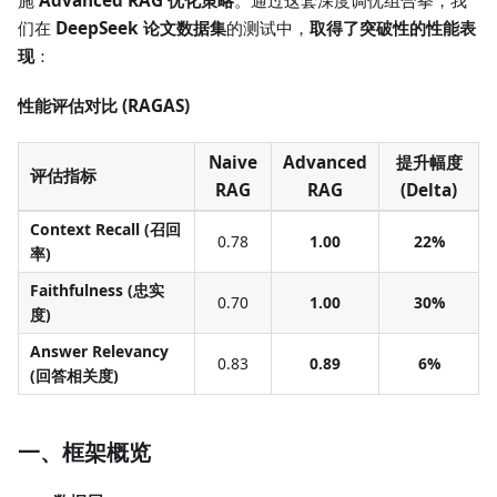
施
Advanced RAG 优化策略
。通过这套深度调优组合拳，我
们在
DeepSeek 论文数据集
的测试中，
取得了突破性的性能表
现
：
性能评估对比 (RAGAS)
Naive
Advanced
提升幅度
评估指标
RAG
RAG
(Delta)
Context Recall (召回
0.78
1.00
22%
率)
Faithfulness (忠实
0.70
1.00
30%
度)
Answer Relevancy
0.83
0.89
6%
(回答相关度)
一、框架概览