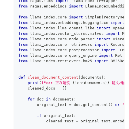
from
 ragas
.
llms 
import
 LlamaIndexLLMWrapper
from
 ragas
.
embeddings 
import
 LlamaIndexEmbedding
from
 llama_index
.
core 
import
 SimpleDirectoryRead
from
 llama_index
.
embeddings
.
huggingface 
import
 H
from
 llama_index
.
llms
.
openai_like 
import
 OpenAIL
from
 llama_index
.
vector_stores
.
milvus 
import
 Mil
from
 llama_index
.
core
.
node_parser 
import
 Hierarc
from
 llama_index
.
core
.
retrievers 
import
 Recursiv
from
 llama_index
.
core
.
postprocessor 
import
 LLMRe
from
 llama_index
.
core
.
query_engine 
import
 Retrie
from
 llama_index
.
retrievers
.
bm25 
import
 BM25Retr
def
clean_document_content
(
documents
)
:
print
(
f">>> 正在清洗 
{
len
(
documents
)
}
 篇文档的 U
    cleaned_docs 
=
[
]
for
 doc 
in
 documents
:
        original_text 
=
 doc
.
get_content
(
)
or
""
if
 original_text
:
            cleaned_text 
=
 original_text
.
encode
(