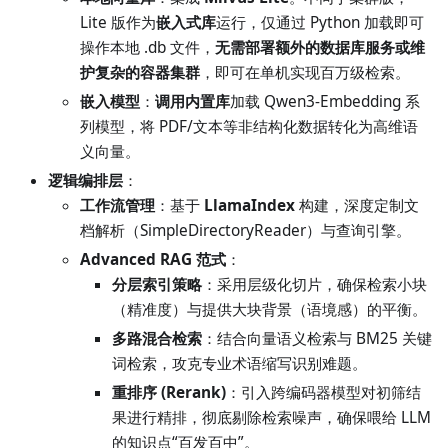
Lite 版作为
嵌入式库
运行，仅通过 Python 加载即可
操作本地 .db 文件，
无需部署额外的数据库服务或维
护复杂的容器集群
，即可在单机实现百万级检索。
嵌入模型
：
调用内置库
加载 Qwen3-Embedding 系
列模型，将 PDF/文本等非结构化数据转化为高维语
义向量。
逻辑编排层
：
工作流管理
：基于
LlamaIndex
构建，深度定制文
档解析（SimpleDirectoryReader）与查询引擎。
Advanced RAG 范式
：
分层索引策略
：采用层级化切片，确保检索小块
（精准度）与提供大块背景（语境感）的平衡。
多路混合检索
：结合向量语义检索与 BM25 关键
词检索，攻克专业术语缩写识别难题。
重排序 (Rerank)
：引入跨编码器模型对初筛结
果进行精排，彻底剔除检索噪声，确保喂给 LLM
的知识点“百发百中”。