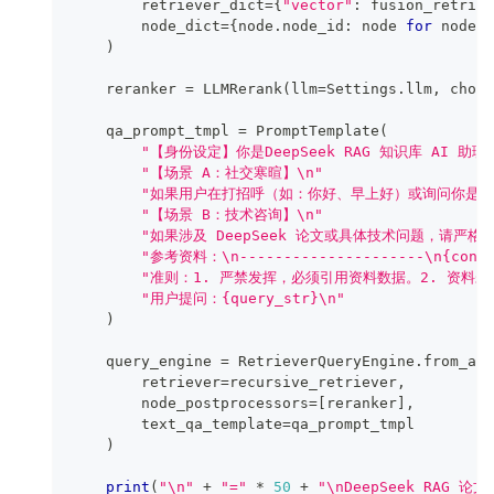
        retriever_dict
=
{
"vector"
:
 fusion_retriev
        node_dict
=
{
node
.
node_id
:
 node 
for
 node 
i
)
    reranker 
=
 LLMRerank
(
llm
=
Settings
.
llm
,
 choic
    qa_prompt_tmpl 
=
 PromptTemplate
(
"【身份设定】你是DeepSeek RAG 知识库 AI 
"【场景 A：社交寒暄】\n"
"如果用户在打招呼（如：你好、早上好）或询问你是谁
"【场景 B：技术咨询】\n"
"如果涉及 DeepSeek 论文或具体技术问题，请严格
"参考资料：\n---------------------\n{contex
"准则：1. 严禁发挥，必须引用资料数据。2. 资料未
"用户提问：{query_str}\n"
)
    query_engine 
=
 RetrieverQueryEngine
.
from_arg
        retriever
=
recursive_retriever
,
        node_postprocessors
=
[
reranker
]
,
        text_qa_template
=
qa_prompt_tmpl
)
print
(
"\n"
+
"="
*
50
+
"\nDeepSeek RAG 