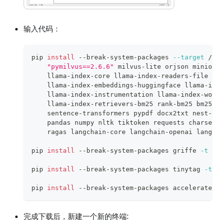
输入代码：
pip 
install
 --break-system-packages 
--target
 /da
"pymilvus==2.6.6"
 milvus-lite orjson minio p
    llama-index-core llama-index-readers-file ll
    llama-index-embeddings-huggingface llama-ind
    llama-index-instrumentation llama-index-work
    llama-index-retrievers-bm25 rank-bm25 bm25s 
    sentence-transformers pypdf docx2txt nest-as
    pandas numpy nltk tiktoken requests charset-
    ragas langchain-core langchain-openai langsm
pip 
install
 --break-system-packages griffe 
-t
 /d
pip 
install
 --break-system-packages tinytag 
-t
 /
pip 
install
 --break-system-packages accelerate
完成下载后，新建一个新的终端: