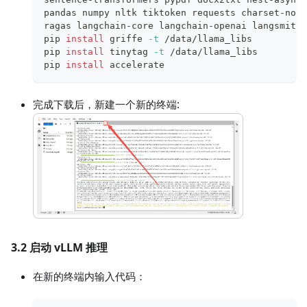
pandas numpy nltk tiktoken requests charset-norm
ragas langchain-core langchain-openai langsmith 
pip 
install
 griffe 
-t
 /data/llama_libs
pip 
install
 tinytag 
-t
 /data/llama_libs
pip 
install
 accelerate
完成下载后，新建一个新的终端:
3.2 启动 vLLM 推理
在新的终端内输入代码：