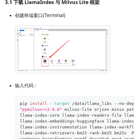
3.1 下载 LlamaIndex 与 Milvus Lite 框架
创建终端窗口(Terminal)
输入代码：
pip 
install
--target
 /data/llama_libs --no-deps 
"pymilvus==2.6.6"
 milvus-lite orjson minio paths
llama-index-core llama-index-readers-file llama-
llama-index-embeddings-huggingface llama-index-v
llama-index-instrumentation llama-index-workflow
llama-index-retrievers-bm25 rank-bm25 bm25s  PyS
sentence-transformers pypdf docx2txt nest-asynci