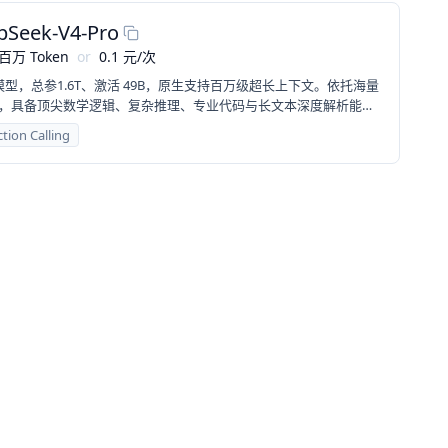
pSeek-V4-Pro
百万 Token
or
0.1
元
/
次
大模型，总参1.6T、激活 49B，原生支持百万级超长上下文。依托海量
，具备顶尖数学逻辑、复杂推理、专业代码与长文本深度解析能
研、复杂办公、深度智能代理等高难度场景。
tion Calling