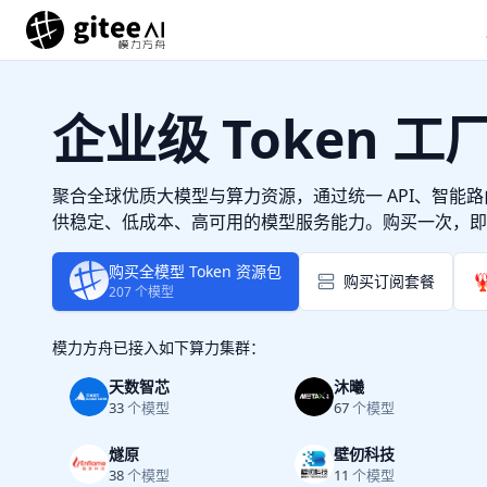
企业级 Token 工
聚合全球优质大模型与算力资源，通过统一 API、智能
供稳定、低成本、高可用的模型服务能力。购买一次，即
购买全模型 Token 资源包

购买订阅套餐
207
个模型
模力方舟已接入如下算力集群
：
天数智芯
沐曦
33
个模型
67
个模型
燧原
壁仞科技
38
个模型
11
个模型