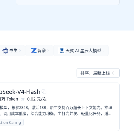
书生
智谱
天翼 Al 星辰大模型
排序：
最新上线
pSeek-V4-Flash
万 Token
or
0.02
元
/
次
E模型，总参284B，激活13B，原生支持百万超长上下文能力。推理
、调用成本低廉，综合能力均衡，主打高并发、轻量化任务，适合
创作、基础 RAG、批量文案处理等普惠刚需场景。
tion Calling