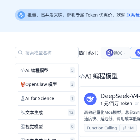
批量、高并发采购，解锁专属 Token 优惠价，欢迎
联系我
热门系列：
通义
AI 编程模型
5
AI 编程模型
OpenClaw 模型
3
DeepSeek-V4-
AI for Science
1
1
元
/
百万 Token
or
文本生成
高效轻量化MoE模型，总参28
12
速度快、延迟低、调用成本低
日常对话、内容创作、基础 R
视觉模型
0
Function Calling
1M