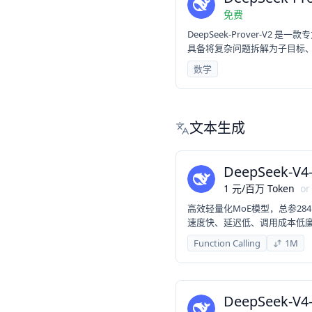
免费
DeepSeek-Prover-V2 
具备将复杂问题拆解为子目标、合
驱动的递归证明管线进行冷启
数学
理证明效率与泛化能力。
文本生成
DeepSeek-V4-
1
元
/
百万 Token
or
高效轻量化MoE模型，总参28
速度快、延迟低、调用成本低
日常对话、内容创作、基础 R
Function Calling
1M
DeepSeek-V4