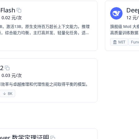
Flash
Dee
0.02
元
/
次
12
元
/
4B，激活13B，原生支持百万超长上下文能力。推理
旗舰级 MoE 
廉，综合能力均衡，主打高并发、轻量化任务，适合
高质量训练数据
AG、批量文案处理等普惠刚需场景。
力，适配高阶科
MIT
Func
.2
0.03
元
/
次
个在高计算效率与卓越推理和代理性能之间取得平衡的模型。
8K
Prover 数学定理证明