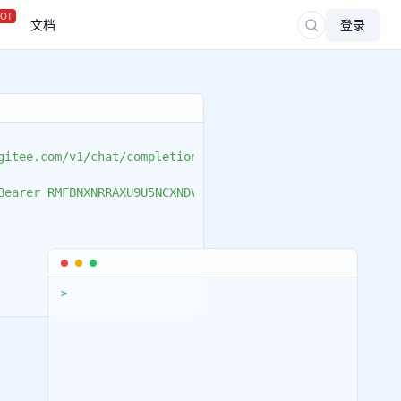
OT
文档
登录
itee.com/v1/chat/completions"
earer RMFBNXNRRAXU9U5NCXNDV7VIZGTMNSXYU7911ICS"
,

plication/json"
>