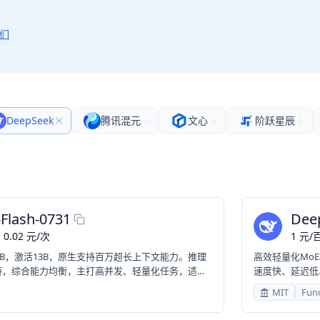
们
DeepSeek
腾讯混元
文心
阶跃星辰
Flash-0731
Dee
0.02
元
/
次
1
元
/
百
4B，激活13B，原生支持百万超长上下文能力。推理
高效轻量化Mo
廉，综合能力均衡，主打高并发、轻量化任务，适合
速度快、延迟低
AG、批量文案处理等普惠刚需场景。
日常对话、内容
MIT
Func