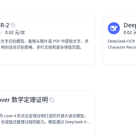
R-2
Dee
or
0.02
元
/
次
0.02
款高精度文字识别模型，能够从图片或 PDF 中提取文字，并
DeepSeek-O
，特别适合识别表格、多栏文档和复杂排版页面。
Character
别。 它支持 
据、文档、截图
Prover 数学定理证明
是一款专为 Lean 4 形式化定理证明打造的开源大语言模型，
成链式推理过程的能力。模型通过 DeepSeek-V3
动训练，融合非形式与形式数学推理，显著提升了定