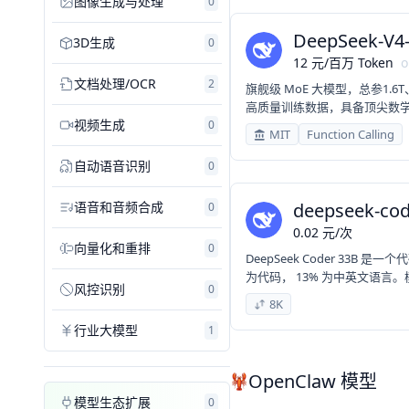
图像生成与处理
0
DeepSeek-V4
3D生成
0
12
元
/
百万 Token
o
文档处理/OCR
2
旗舰级 MoE 大模型，总参1.
高质量训练数据，具备顶尖数
视频生成
0
力，适配高阶科研、复杂办公
MIT
Function Calling
自动语音识别
0
语音和音频合成
deepseek-cod
0
0.02
元
/
次
向量化和重排
0
DeepSeek Coder 33B 
为代码， 13% 为中英文语言
风控识别
0
代码补全和片段填充功能。
8K
行业大模型
1
OpenClaw 模型
模型生态扩展
0