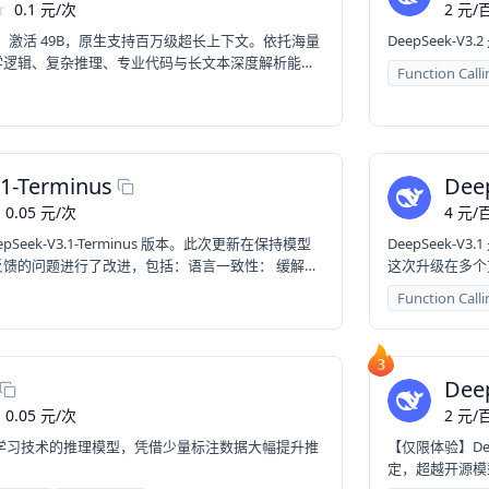
r
0.1
元
/
次
2
元
/
百
6T、激活 49B，原生支持百万级超长上下文。依托海量
DeepSeek
学逻辑、复杂推理、专业代码与长文本深度解析能
Function Calli
、深度智能代理等高难度场景。
1-Terminus
Dee
0.05
元
/
次
4
元
/
百
eepSeek-V3.1-Terminus 版本。此次更新在保持模型
DeepSeek
馈的问题进行了改进，包括：语言一致性： 缓解了
这次升级在多个
gent 能力： 进一步优化了 Code Agent 与
Function Calli
3
Dee
0.05
元
/
次
2
元
/
百
采用强化学习技术的推理模型，凭借少量标注数据大幅提升推
【仅限体验】Dee
。
定，超越开源模