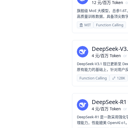
12
元
/
百万 Token
o
旗舰级 MoE 大模型，总参1.
高质量训练数据，具备顶尖数
力，适配高阶科研、复杂办公
MIT
Function Calling
DeepSeek-V3.
4
元
/
百万 Token
or
DeepSeek-V3.1 现已更新至 D
原有能力的基础上，针对用户反
中英文混杂、偶发异常字符等情况；A
Function Calling
128K
Search Agent 的表现。
DeepSeek-R1
4
元
/
百万 Token
or
DeepSeek-R1 是一款
理能力，性能媲美 OpenAI o1