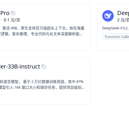
-Pro
Dee
r
0.1
元
/
次
2
元
/
百
6T、激活 49B，原生支持百万级超长上下文。依托海量
DeepSeek
学逻辑、复杂推理、专业代码与长文本深度解析能
Function Calli
、深度智能代理等高难度场景。
er-33B-instruct
是一个代码语言模型， 基于 2 万亿数据训练而成，其中 87%
。模型引入 16K 窗口大小和填空任务，提供项目级别的