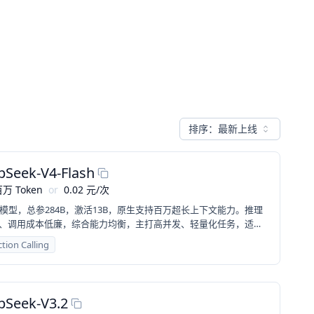
排序：
最新上线
pSeek-V4-Flash
万 Token
or
0.02
元
/
次
E模型，总参284B，激活13B，原生支持百万超长上下文能力。推理
、调用成本低廉，综合能力均衡，主打高并发、轻量化任务，适合
创作、基础 RAG、批量文案处理等普惠刚需场景。
tion Calling
pSeek-V3.2