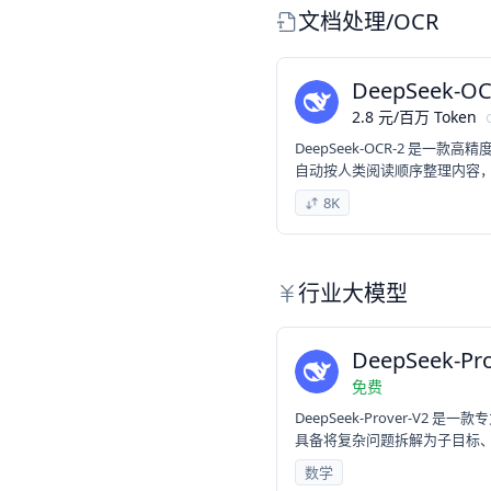
文档处理/OCR
DeepSeek-OC
2.8
元
/
百万 Token
DeepSeek-OCR-2 是一
自动按人类阅读顺序整理内容
8K
行业大模型
DeepSeek-
免费
DeepSeek-Prover-V2 
具备将复杂问题拆解为子目标、合
驱动的递归证明管线进行冷启
数学
理证明效率与泛化能力。