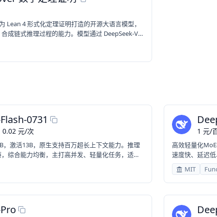
是一款专为 Lean 4 形式化定理证明打造的开源大语言模型，
成链式推理过程的能力。模型通过 DeepSeek-V3
动训练，融合非形式与形式数学推理，显著提升了定
Flash-0731
Dee
0.02
元
/
次
1
元
/
百
4B，激活13B，原生支持百万超长上下文能力。推理
高效轻量化Mo
廉，综合能力均衡，主打高并发、轻量化任务，适合
速度快、延迟低
AG、批量文案处理等普惠刚需场景。
日常对话、内容
MIT
Func
-Pro
Dee