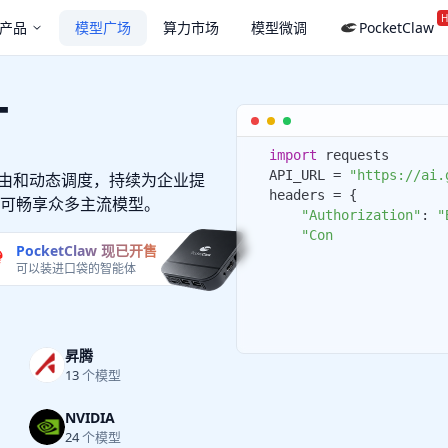
H
产品
模型广场
算力市场
模型微调
PocketClaw
厂
1
import
 requests

2
API_URL = 
"https://ai.g
路由和动态调度，持续为企业提
3
headers = {

可畅享众多主流模型。
4
"Authorization"
: 
"B
5
"Content-Type"
: 
"ap
PocketClaw 现已开售
6

可以装进口袋的智能体
7
def
query
(
payload
):

8
昇腾
13
个模型
NVIDIA
24
个模型