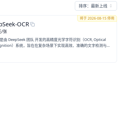
排序：
最新上线
将于
2026-08-15
停用
pSeek-OCR
元
/
张
CR 是由 DeepSeek 团队 开发的高精度光学字符识别（OCR, Optical
 Recognition）系统，旨在在复杂场景下实现高效、准确的文字检测与识
多语言识别、复杂版面分析、表格与公式识别 等多种任务，适用于票
、自然场景图片等多样化输入。