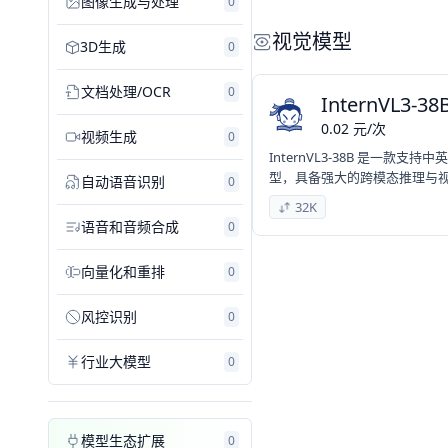
图像生成与处理
0
视觉模型
3D生成
0
文档处理/OCR
0
InternVL3-38
0.02
元
/
次
视频生成
0
InternVL3-38B 是一
型，具备强大的跨模态推理与
自动语音识别
0
32K
语音和音频合成
0
向量化和重排
0
风控识别
0
行业大模型
0
模型生态扩展
0