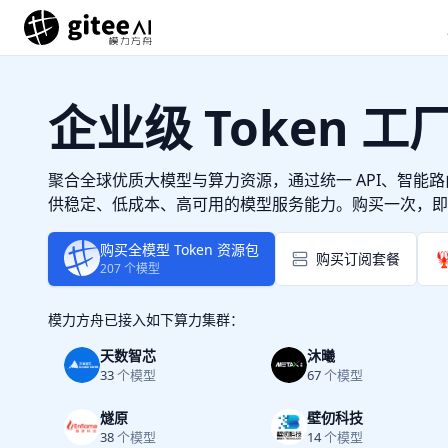
企业级 Token 工
聚合全球优质大模型与算力资源，通过统一 API、智能
供稳定、低成本、高可用的模型服务能力。购买一次，即
购买全模型 Token 资源包

购买订阅套餐
207
个模型
模力方舟已接入如下算力集群
：
天数智芯
沐曦
33
个模型
67
个模型
燧原
壁仞科技
38
个模型
14
个模型