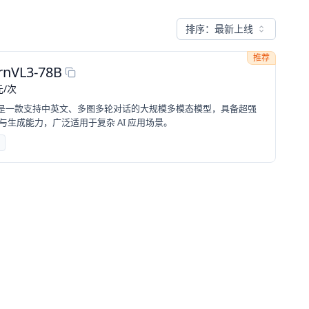
排序：
最新上线
推荐
rnVL3-78B
元
/
次
3-78B 是一款支持中英文、多图多轮对话的大规模多模态模型，具备超强
与生成能力，广泛适用于复杂 AI 应用场景。