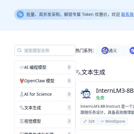
批量、高并发采购，解锁专属 Token 优惠价，欢迎
联系我
热门系列：
通义
AI 编程模型
0
文本生成
OpenClaw 模型
0
InternLM3-8B-
AI for Science
0
免费
InternLM3-8B-Instru
文本生成
1
跟随任务设计，具备高效推理
视觉模型
2
32K
MindSpore