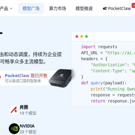
H
产品
模型广场
算力市场
模型微调
PocketClaw
厂
1
路由和动态调度，持续为企业提
可畅享众多主流模型。
PocketClaw 现已开售

可以装进口袋的智能体
昇腾
13
个模型
NVIDIA
23
个模型