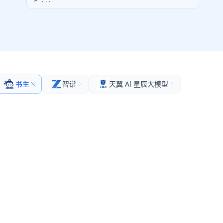
书生
智谱
天翼 Al 星辰大模型